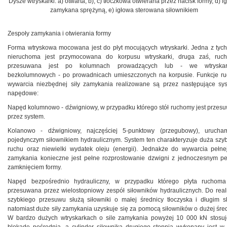
Dysze wtryskarki: a) otwarta, b), c) tłoczkowa otwierana przez nacisk formy, d) i
zamykana sprężyną, e) igłowa sterowana siłownikiem
Zespoły zamykania i otwierania formy
Forma wtryskowa mocowana jest do płyt mocujących wtryskarki. Jedna z tych 
nieruchoma jest przymocowana do korpusu wtryskarki, druga zaś, ruc
przesuwana jest po kolumnach prowadzących lub - we wtryskar
bezkolumnowych - po prowadnicach umieszczonych na korpusie. Funkcje ru
wywarcia niezbędnej siły zamykania realizowane są przez następujące sy
napędowe:
Napęd kolumnowo - dźwigniowy, w przypadku którego stół ruchomy jest przes
przez system.
Kolanowo - dźwigniowy, najczęściej 5-punktowy (przegubowy), urucha
pojedynczym siłownikiem hydraulicznym. System ten charakteryzuje duża szy
ruchu oraz niewielki wydatek oleju (energii). Jednakże do wywarcia pełnej
zamykania konieczne jest pełne rozprostowanie dzwigni z jednoczesnym p
zamknięciem formy.
Napęd bezpośrednio hydrauliczny, w przypadku którego płyta ruchoma
przesuwana przez wielostopniowy zespół siłowników hydraulicznych. Do reali
szybkiego przesuwu służą siłowniki o małej średnicy tłoczyska i długim s
natomiast duże siły zamykania uzyskuje się za pomocą siłowników o dużej śred
W bardzo dużych wtryskarkach o sile zamykania powyżej 10 000 kN stosuj