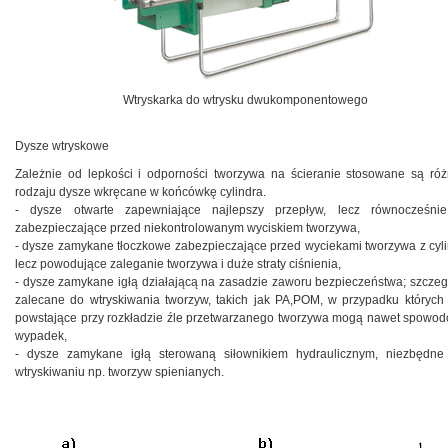
Wtryskarka do wtrysku dwukomponentowego
Dysze wtryskowe
Zależnie od lepkości i odporności tworzywa na ścieranie stosowane są ró
rodzaju dysze wkręcane w końcówkę cylindra.
- dysze otwarte zapewniające najlepszy przepływ, lecz równocześni
zabezpieczające przed niekontrolowanym wyciskiem tworzywa,
- dysze zamykane tłoczkowe zabezpieczające przed wyciekami tworzywa z cyli
lecz powodujące zaleganie tworzywa i duże straty ciśnienia,
- dysze zamykane igłą działającą na zasadzie zaworu bezpieczeństwa; szczeg
zalecane do wtryskiwania tworzyw, takich jak PA,POM, w przypadku których
powstające przy rozkładzie źle przetwarzanego tworzywa mogą nawet spowo
wypadek,
- dysze zamykane igłą sterowaną siłownikiem hydraulicznym, niezbędne
wtryskiwaniu np. tworzyw spienianych.