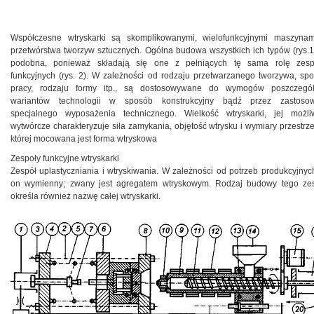
Współczesne wtryskarki są skomplikowanymi, wielofunkcyjnymi maszyna
przetwórstwa tworzyw sztucznych. Ogólna budowa wszystkich ich typów (rys.1)
podobna, ponieważ składają się one z pełniących tę sama rolę zes
funkcyjnych (rys. 2). W zależności od rodzaju przetwarzanego tworzywa, sp
pracy, rodzaju formy itp., są dostosowywane do wymogów poszczegó
wariantów technologii w sposób konstrukcyjny bądź przez zastosow
specjalnego wyposażenia technicznego. Wielkość wtryskarki, jej możli
wytwórcze charakteryzuje siła zamykania, objętość wtrysku i wymiary przestrze
której mocowana jest forma wtryskowa
Zespoły funkcyjne wtryskarki
Zespół uplastyczniania i wtryskiwania. W zależności od potrzeb produkcyjnych
on wymienny; zwany jest agregatem wtryskowym. Rodzaj budowy tego ze
określa również nazwę całej wtryskarki.