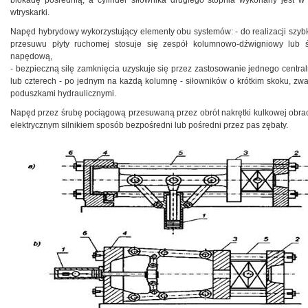
blokadę pośrednią, a cylinder siłownika drugiego stopnia wykonany jest w 
wtryskarki.
Napęd hybrydowy wykorzystujący elementy obu systemów: - do realizacji szyb
przesuwu płyty ruchomej stosuje się zespół kolumnowo-dźwigniowy lub 
napędową,
- bezpieczną silę zamknięcia uzyskuje się przez zastosowanie jednego centra
lub czterech - po jednym na każdą kolumnę - siłowników o krótkim skoku, zw
poduszkami hydraulicznymi.
Napęd przez śrubę pociągową przesuwaną przez obrót nakrętki kulkowej obra
elektrycznym silnikiem sposób bezpośredni lub pośredni przez pas zębaty.