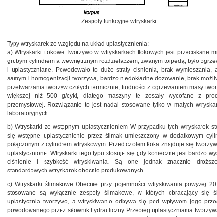
Zespoły funkcyjne wtryskarki
Typy wtryskarek ze względu na układ uplastycznienia:
a) Wtryskarki tłokowe Tworzywo w wtryskarkach tłokowych jest przeciskane m
grubym cylindrem a wewnętrznym rozdzielaczem, zwanym torpedą, było ogrz
i uplastyczniane. Powodowało to duże straty ciśnienia, brak wymieszania, 
samym i homogenizacji tworzywa, bardzo niedokładne dozowanie, brak możli
przetwarzania tworzyw czułych termicznie, trudności z ogrzewaniem masy two
większej niż 500 g/cykl, dlatego maszyny te zostały wycofane z prod
przemysłowej. Rozwiązanie to jest nadal stosowane tylko w małych wtryska
laboratoryjnych.
b) Wtryskarki ze wstępnym uplastycznieniem W przypadku tych wtryskarek st
się wstępne uplastycznienie przez ślimak umieszczony w dodatkowym cyli
połączonym z cylindrem wtryskowym. Przed czołem tłoka znajduje się tworzyw
uplastycznione. Wtryskarki tego typu stosuje się gdy konieczne jest bardzo wy
ciśnienie i szybkość wtryskiwania. Są one jednak znacznie droższ
standardowych wtryskarek obecnie produkowanych.
c) Wtryskarki ślimakowe Obecnie przy pojemności wtryskiwania powyżej 2
stosowane są wyłącznie zespoły ślimakowe, w których obracający się ś
uplastycznia tworzywo, a wtryskiwanie odbywa się pod wpływem jego prz
powodowanego przez siłownik hydrauliczny. Przebieg uplastyczniania tworzywa