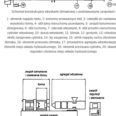
Schemat konstrukcyjny wtryskarki ślimakowej z podstawowymi zespołami:
1- siłownik napędu stołu, 2- kolumny prowadzące stół, 3- nakrętki do nastawi
wysokości formy, 4- stół tylny nieruchomy przestawny, 5- zespół kolumnowo
dźwigniowy, 6- stół ruchomy, 7- zderzak wtryskarki, 8- stół przedni nieruchomy,
cylinder wtryskowy, 10- dysza wtryskarki, 11- ślimak, 12- grzejnik, 13- chłodze
strefy zasypowej cylindra, 14- lej zasypowy, 15- silnik napędu ruchu obrotow
ślimaka, 16- siłownik przesuwu ślimaka, 17- prowadnice agregatu wtryskowego
zbiornik oleju układu hydraulicznego, 19- siłownik przesuwu cylindra, 20- dławik
regulator ciśnienia oleju układu hydraulicznego