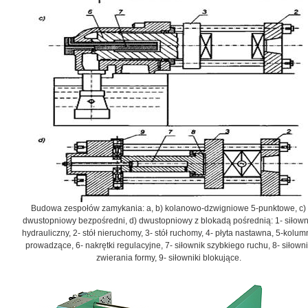
Budowa zespołów zamykania: a, b) kolanowo-dzwigniowe 5-punktowe, c)
dwustopniowy bezpośredni, d) dwustopniowy z blokadą pośrednią: 1- siłown
hydrauliczny, 2- stół nieruchomy, 3- stół ruchomy, 4- płyta nastawna, 5-kolum
prowadzące, 6- nakrętki regulacyjne, 7- siłownik szybkiego ruchu, 8- siłown
zwierania formy, 9- siłowniki blokujące.