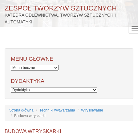
ZESPÓŁ TWORZYW SZTUCZNYCH
KATEDRA ODLEWNICTWA, TWORZYW SZTUCZNYCH I
AUTOMATYKI
Przejdź
do
T
treści
n
MENU GŁÓWNE
DYDAKTYKA
Strona główna
Techniki wytwarzania
Wtryskiwanie
Budowa wtryskarki
BUDOWA WTRYSKARKI