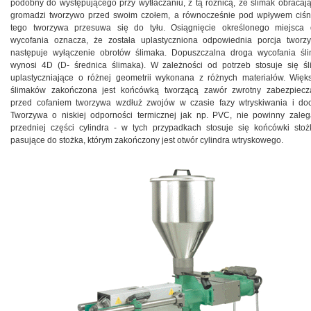
podobny do występującego przy wytłaczaniu, z tą różnicą, że ślimak obracają
gromadzi tworzywo przed swoim czołem, a równocześnie pod wpływem ciśn
tego tworzywa przesuwa się do tyłu. Osiągnięcie określonego miejsca 
wycofania oznacza, że została uplastyczniona odpowiednia porcja tworz
następuje wyłączenie obrotów ślimaka. Dopuszczalna droga wycofania śl
wynosi 4D (D- średnica ślimaka). W zależności od potrzeb stosuje się śl
uplastyczniające o różnej geometrii wykonana z różnych materiałów. Więk
ślimaków zakończona jest końcówką tworzącą zawór zwrotny zabezpiecz
przed cofaniem tworzywa wzdłuż zwojów w czasie fazy wtryskiwania i doc
Tworzywa o niskiej odporności termicznej jak np. PVC, nie powinny zale
przedniej części cylindra - w tych przypadkach stosuje się końcówki sto
pasujące do stożka, którym zakończony jest otwór cylindra wtryskowego.