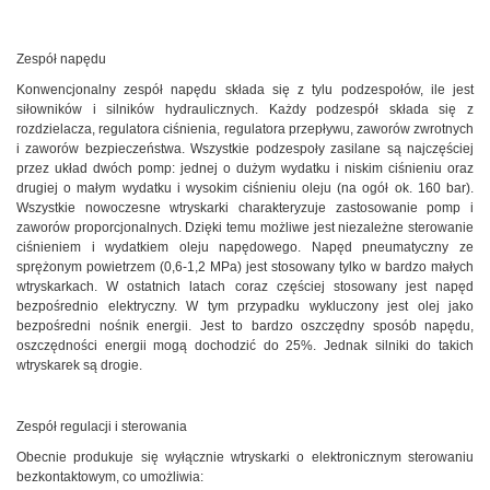
Zespół napędu
Konwencjonalny zespół napędu składa się z tylu podzespołów, ile jest
siłowników i silników hydraulicznych. Każdy podzespół składa się z
rozdzielacza, regulatora ciśnienia, regulatora przepływu, zaworów zwrotnych
i zaworów bezpieczeństwa. Wszystkie podzespoły zasilane są najczęściej
przez układ dwóch pomp: jednej o dużym wydatku i niskim ciśnieniu oraz
drugiej o małym wydatku i wysokim ciśnieniu oleju (na ogół ok. 160 bar).
Wszystkie nowoczesne wtryskarki charakteryzuje zastosowanie pomp i
zaworów proporcjonalnych. Dzięki temu możliwe jest niezależne sterowanie
ciśnieniem i wydatkiem oleju napędowego. Napęd pneumatyczny ze
sprężonym powietrzem (0,6-1,2 MPa) jest stosowany tylko w bardzo małych
wtryskarkach. W ostatnich latach coraz częściej stosowany jest napęd
bezpośrednio elektryczny. W tym przypadku wykluczony jest olej jako
bezpośredni nośnik energii. Jest to bardzo oszczędny sposób napędu,
oszczędności energii mogą dochodzić do 25%. Jednak silniki do takich
wtryskarek są drogie.
Zespół regulacji i sterowania
Obecnie produkuje się wyłącznie wtryskarki o elektronicznym sterowaniu
bezkontaktowym, co umożliwia: