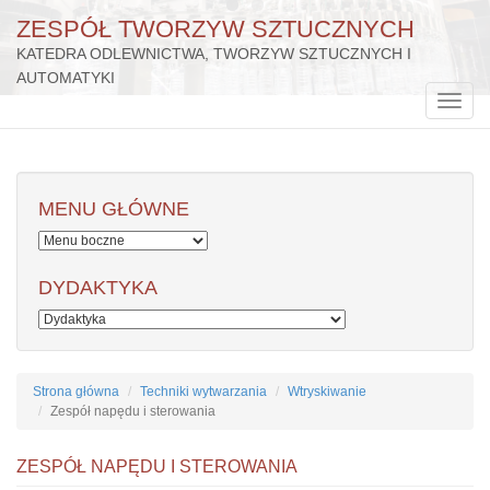
ZESPÓŁ TWORZYW SZTUCZNYCH
KATEDRA ODLEWNICTWA, TWORZYW SZTUCZNYCH I
AUTOMATYKI
Przejdź
do
Toggle
treści
naviga
MENU GŁÓWNE
DYDAKTYKA
Strona główna
Techniki wytwarzania
Wtryskiwanie
Zespół napędu i sterowania
ZESPÓŁ NAPĘDU I STEROWANIA