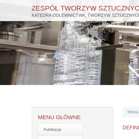
ZESPÓŁ TWORZYW SZTUCZNY
KATEDRA ODLEWNICTWA, TWORZYW SZTUCZNYCH
Przejdź
do
treści
Strona
MENU GŁÓWNE
DEFIN
Publikacje