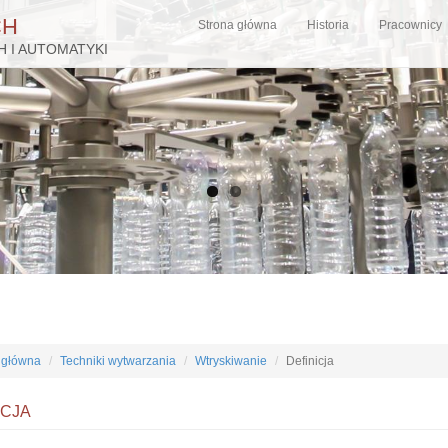
CH
Strona główna
Historia
Pracownicy
 I AUTOMATYKI
 główna
Techniki wytwarzania
Wtryskiwanie
Definicja
ICJA