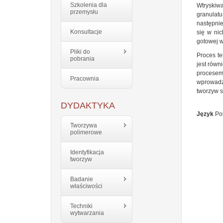
Szkolenia dla
Wtryskiw
przemysłu
granulat
następnie
Konsultacje
się w ni
gotowej w
Pliki do
Proces te
pobrania
jest równ
procesem 
Pracownia
wprowadz
tworzyw s
DYDAKTYKA
Język
Pol
Tworzywa
polimerowe
Identyfikacja
tworzyw
Badanie
właściwości
Techniki
wytwarzania