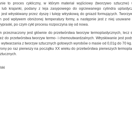
anie to proces cykliczny, w którym materiał wyjściowy (tworzywo sztuczne) 
u lub krajanki, podany z leja zasypowego do ogrzewanego cylindra uplastycz
 jest wtryskiwany przez dyszę i tuleję wtryskową do gniazd formujących. Tworzy
ch pod wpływem obniżonej temperatury formy, a następnie jest z niej usuwane 
ypraski, po czym cykl procesu rozpoczyna się od nowa.
n przeznaczony jest głównie do przetwórstwa tworzyw termoplastycznych, lecz
ież do przetwórstwa tworzyw termo- i chemoutwardzalnych. Wtryskiwanie jest p
wytwarzania z tworzyw sztucznych gotowych wyrobów o masie od 0,01g do 70 kg.
ony po raz pierwszy na początku XX wieku do przetwórstwa pierwszych termopla
ztucznych.
ski