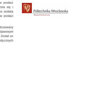
w postaci
nia się i
wo zestala
w postaci
 stosowany
odstawowym
 Został on
stycznych