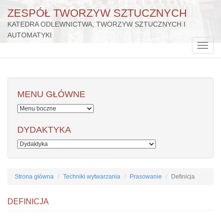
ZESPÓŁ TWORZYW SZTUCZNYCH
KATEDRA ODLEWNICTWA, TWORZYW SZTUCZNYCH I
AUTOMATYKI
Przejdź
do
Toggle
treści
naviga
MENU GŁÓWNE
DYDAKTYKA
Strona główna
Techniki wytwarzania
Prasowanie
Definicja
DEFINICJA