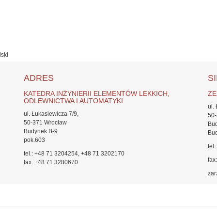
ski
ADRES
S
KATEDRA INŻYNIERII ELEMENTÓW LEKKICH,
ZE
ODLEWNICTWA I AUTOMATYKI
ul.
ul. Łukasiewicza 7/9,
50
50-371 Wrocław
Bu
Budynek B-9
Bud
pok.603
tel
tel.: +48 71 3204254, +48 71 3202170
fax
fax: +48 71 3280670
zar