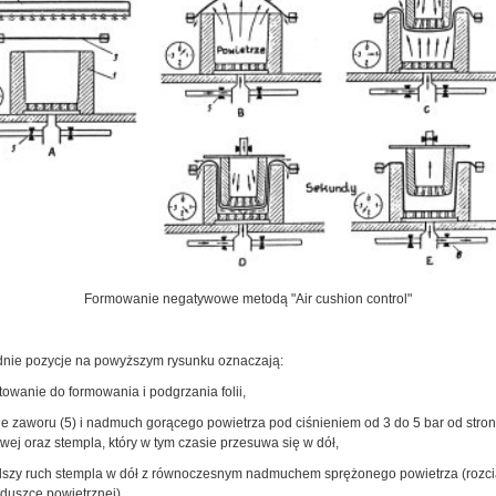
Formowanie negatywowe metodą "Air cushion control"
nie pozycje na powyższym rysunku oznaczają:
towanie do formowania i podgrzania folii,
ie zaworu (5) i nadmuch gorącego powietrza pod ciśnieniem od 3 do 5 bar od stron
ej oraz stempla, który w tym czasie przesuwa się w dół,
alszy ruch stempla w dół z równoczesnym nadmuchem sprężonego powietrza (rozc
oduszce powietrznej),