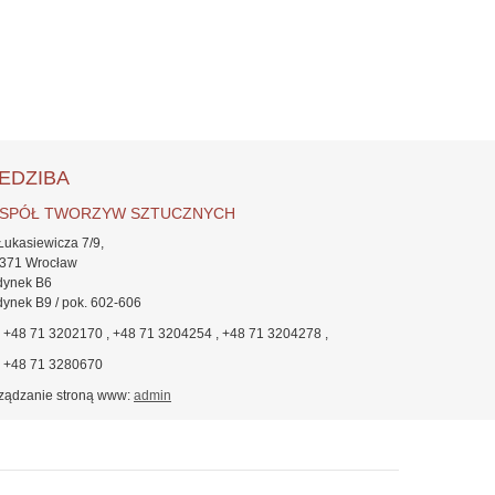
IEDZIBA
SPÓŁ TWORZYW SZTUCZNYCH
 Łukasiewicza 7/9,
-371 Wrocław
dynek B6
ynek B9 / pok. 602-606
.: +48 71 3202170 , +48 71 3204254 , +48 71 3204278 ,
: +48 71 3280670
ządzanie stroną www:
admin