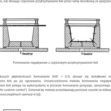
u, lub stosując częściowe przytrzymywanie folii przez ramę dociskową ze sprężyn
Formowanie negatywowe z częściowym przytrzymywaniem folii
kszych głębokościach formowania (H/D > 0,5) stosuje się dodatkowo ro
zne folii po jej ogrzewaniu. Unowocześniona metoda formowania negat
iem folii polega na wykorzystaniu w procesie formowania gorącego, sprężonego
Air cushion control"). Schemat tej metody przedstawiają poniższe rysunki (w kółk
poszczególnych operacji w [s]).