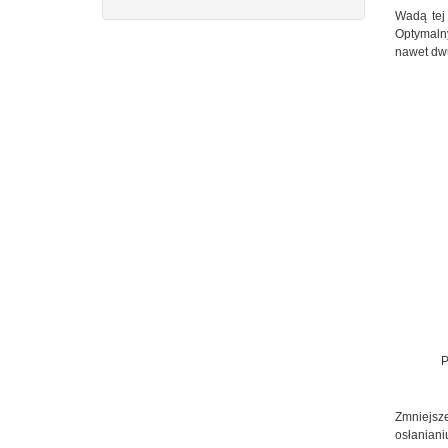
Wadą tej
Optymalny
nawet dwu
P
Zmniejsze
osłanian