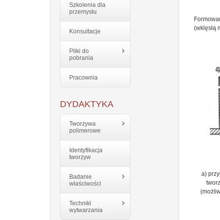
Szkolenia dla
przemysłu
Formowan
(wklęsłą 
Konsultacje
Pliki do
pobrania
Pracownia
DYDAKTYKA
Tworzywa
polimerowe
Identyfikacja
tworzyw
a) prz
Badanie
tworz
właściwości
(możliw
Techniki
wytwarzania