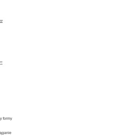
y formy
iąganie