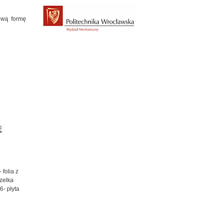
ową formę
folia z
zelka
6- płyta