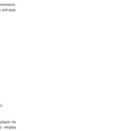
rmowania.
 jest jego
go
egające na
j ulegają