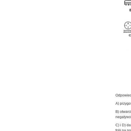
Odpowied
A) przygo
B) otwarc
negatywow
C) i D) d
folii na p