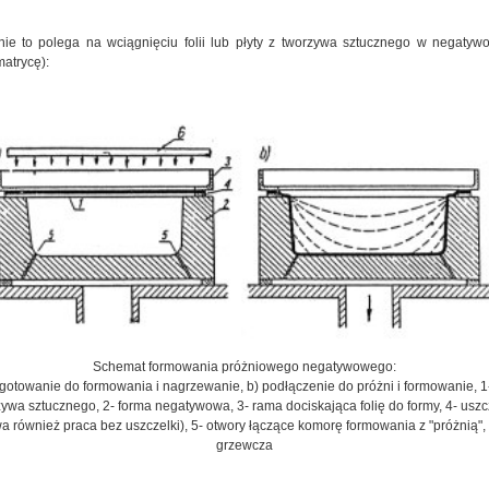
ie to polega na wciągnięciu folii lub płyty z tworzywa sztucznego w negatyw
matrycę):
Schemat formowania próżniowego negatywowego:
ygotowanie do formowania i nagrzewanie, b) podłączenie do próżni i formowanie, 1- 
ywa sztucznego, 2- forma negatywowa, 3- rama dociskająca folię do formy, 4- uszc
a również praca bez uszczelki), 5- otwory łączące komorę formowania z "próżnią", 
grzewcza