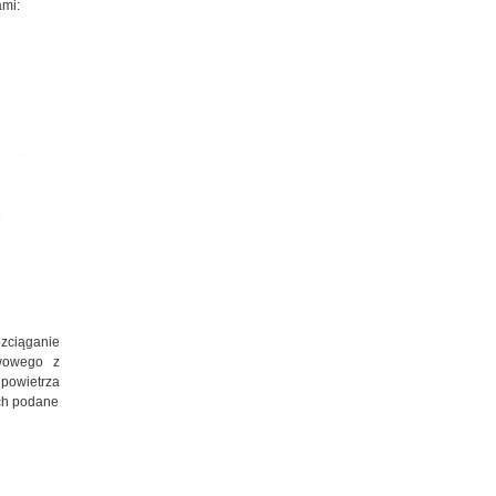
ami:
zciąganie
ywowego z
 powietrza
ach podane