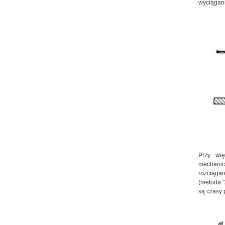
wyciągani
Przy wię
mechanic
rozciągan
(metoda "
są czasy 