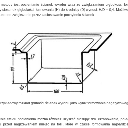
 metody jest pocienianie ścianek wyrobu wraz ze zwiększaniem głębokości fo
 stosunek głębokości formowania (H) do średnicy (D) wynosi: H/D = 0,4. Możliwe
krotne zwiększenie przez zastosowanie pochylenia ścianek:
rzykładowy rozkład grubości ścianek wyrobu jako wynik formowania negatywowe
nie efektu pocienienia można również uzyskać stosując tzw. ekranowanie, pol
iu przed nagrzewaniem miejsc na folii, które w czasie formowania najbardzie