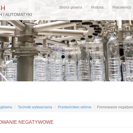
CH
Strona główna
Historia
Pracownicy
 I AUTOMATYKI
 główna
Techniki wytwarzania
Przetwórstwo wtórne
Formowanie negatyw
OWANIE NEGATYWOWE