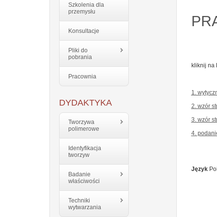
Szkolenia dla
przemysłu
PR
Konsultacje
Pliki do
pobrania
kliknij na
Pracownia
1. wytycz
DYDAKTYKA
2. wzór st
3. wzór st
Tworzywa
polimerowe
4. podani
Identyfikacja
tworzyw
Język
Pol
Badanie
właściwości
Techniki
wytwarzania