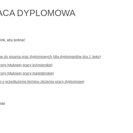
ACA DYPLOMOWA
 link, aby pobrać:
ne do pisania prac dyplomowych (dla dyplomantów dra J. Iwko)
rony tytułowej pracy inżynierskiej
rony tytułowej pracy magisterskiej
e o przedłużenie terminu złożenia pracy dyplomowej
ski